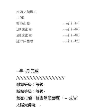
木造２階建て
-LDK
敷地面積
--
㎡（--坪）
1階床面積
--
㎡（--坪）
2階床面積
--
㎡（--坪）
延べ床面積
--
㎡（--坪）
--年--月 完成
/////////////////////////////////
耐震等級：等級-
断熱等級：等級-
気密(C値：相当隙間面積)：-- ㎠/㎡
太陽光発電 -