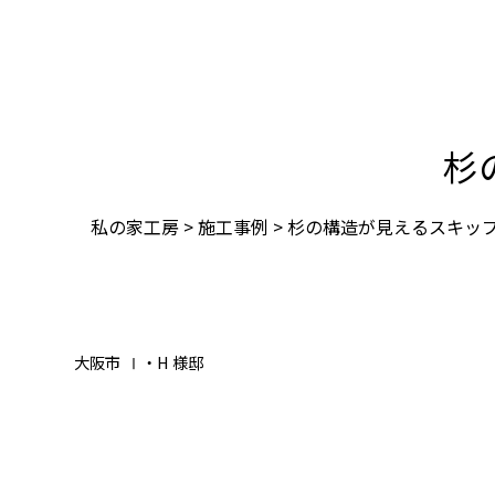
杉
私の家工房
>
施工事例
>
杉の構造が見えるスキッ
大阪市
Ⅰ・H 様邸