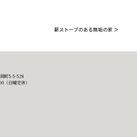
薪ストーブのある無垢の家
＞
町5-5-528
~17:00（日曜定休）