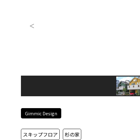
Gimmic Design
スキップフロア
杉の家